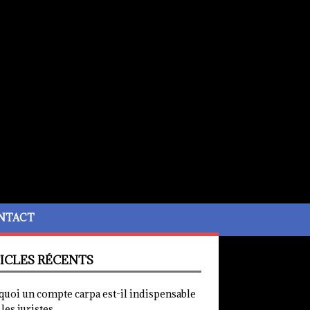
NTACT
ICLES RÉCENTS
quoi un compte carpa est-il indispensable
les juristes