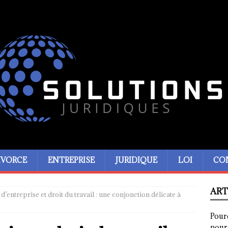
IVORCE
ENTREPRISE
JURIDIQUE
LOI
CO
ART
d’entreprise et droit du travail : une conjonction délicate à
Pour
pour 