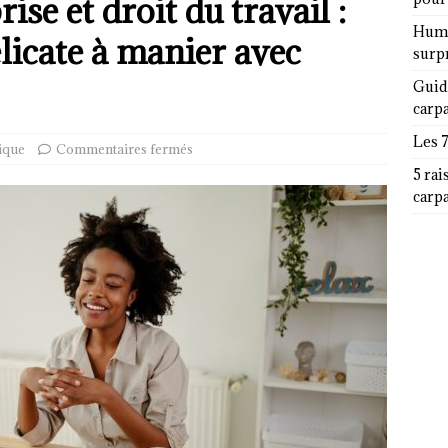
se et droit du travail :
Humor
licate à manier avec
surp
Guid
carp
Les 
ique
Commentaires fermés
5 rai
carp