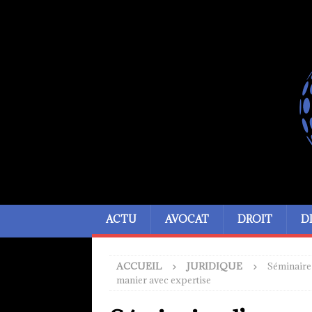
ACTU
AVOCAT
DROIT
D
ACCUEIL
JURIDIQUE
Séminaire 
manier avec expertise