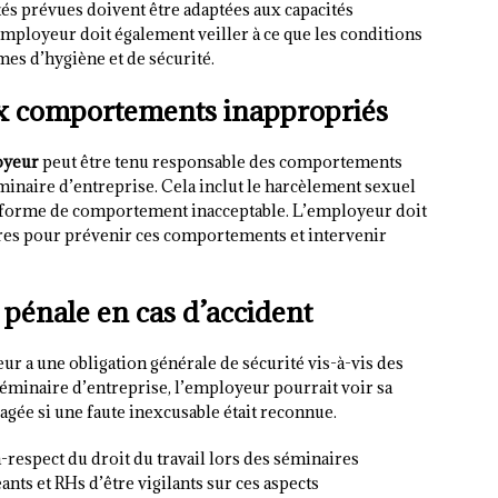
és prévues doivent être adaptées aux capacités
employeur doit également veiller à ce que les conditions
s d’hygiène et de sécurité.
aux comportements inappropriés
oyeur
peut être tenu responsable des comportements
inaire d’entreprise. Cela inclut le harcèlement sexuel
re forme de comportement inacceptable. L’employeur doit
res pour prévenir ces comportements et intervenir
t pénale en cas d’accident
eur a une obligation générale de sécurité vis-à-vis des
n séminaire d’entreprise, l’employeur pourrait voir sa
agée si une faute inexcusable était reconnue.
n-respect du droit du travail lors des séminaires
nts et RHs d’être vigilants sur ces aspects