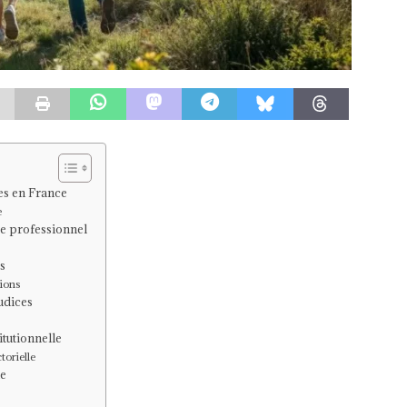
tes en France
e
tre professionnel
s
tions
udices
tutionnelle
torielle
ue