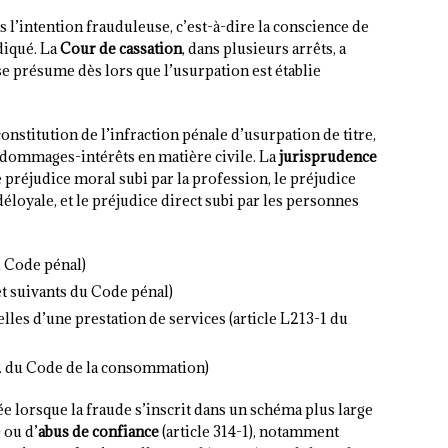
s l’intention frauduleuse, c’est-à-dire la conscience de
diqué. La
Cour de cassation
, dans plusieurs arrêts, a
e présume dès lors que l’usurpation est établie
constitution de l’infraction pénale d’usurpation de titre,
 dommages-intérêts en matière civile. La
jurisprudence
e préjudice moral subi par la profession, le préjudice
oyale, et le préjudice direct subi par les personnes
u Code pénal)
 et suivants du Code pénal)
lles d’une prestation de services (article L213-1 du
-2 du Code de la consommation)
ée lorsque la fraude s’inscrit dans un schéma plus large
 ou d’
abus de confiance
(article 314-1), notamment