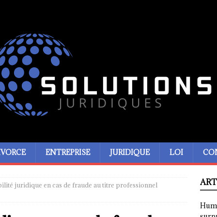
IVORCE
ENTREPRISE
JURIDIQUE
LOI
CO
ART
lité juridique en cas de fraude au titre professionnel
Humor
surp