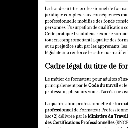
La fraude au titre professionnel de forma
juridique complexe aux conséquences mult
professionnelle mobilise des fonds consid
personnes, l’usurpation de qualification co
Cette pratique frauduleuse expose son auteu
tout en compromettant la qualité des forma
et au préjudice subi par les apprenants, le
législateur a renforcé le cadre normatif e
Cadre légal du titre de f
Le métier de formateur pour adultes s’insc
principalement par le
Code du travail
et l
profession, plusieurs voies d’accès coexis
La qualification professionnelle de format
professionnel
de Formateur Professionnel p
bac+2) délivrée par le
Ministère du Travail
des Certifications Professionnelles
(RNCP)