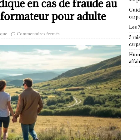
dique en cas de fraude au
Guid
l formateur pour adulte
carp
Les 
ique
Commentaires fermés
5 rai
carp
Humor
affai