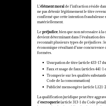
L’
élément moral
de l’infraction réside dan
ne pas détenir légitimement le titre reven
confirmé que cette intention frauduleuse s
matériellement.
Le
préjudice
, bien que non nécessaire à la 
devient déterminant dans l’évaluation des
reconnaît plusieurs types de préjudices : l
économique résultant d’une concurrence dél
formées.
Usurpation de titre (article 433-17 d
Faux et usage de faux (articles 441-1
Tromperie sur les qualités substantie
Code de la consommation)
Publicité mensongère (article L121
La qualification juridique peut être aggrav
d’
escroquerie
(article 313-1 du Code pénal)