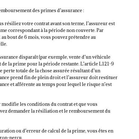
 remboursement des primes d’assurance :
us résiliez votre contrat avant son terme, l’assureur est
rime correspondant à la période non couverte. Par
l au bout de 6 mois, vous pouvez prétendre au
lle.
l’assurance disparaît (par exemple, vente d’un véhicule
de la prime pour la période restante. L’article L121-9
e perte totale de la chose assurée résultant d’un
nce prend fin de plein droit et l’assureur doit restituer
vance et afférente au temps pour lequel le risque n’est
r modifie les conditions du contrat et que vous
uvez demander la résiliation et le remboursement du
turation ou d’erreur de calcul de la prime, vous êtes en
rop-perçu.