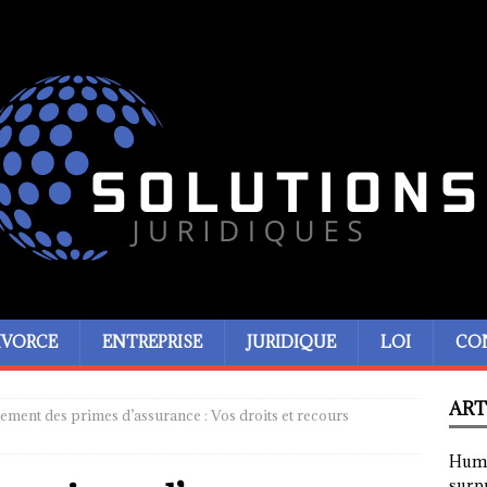
IVORCE
ENTREPRISE
JURIDIQUE
LOI
CO
ART
ment des primes d’assurance : Vos droits et recours
Humor
surp