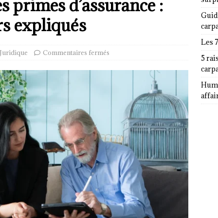
 primes d’assurance :
Guid
rs expliqués
carp
Les 
Juridique
Commentaires fermés
5 rai
carp
Humor
affai