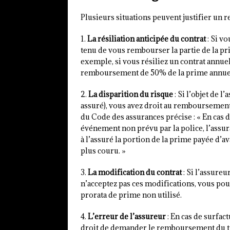
Plusieurs situations peuvent justifier un
1.
La résiliation anticipée du contrat
: Si vo
tenu de vous rembourser la partie de la p
exemple, si vous résiliez un contrat annue
remboursement de 50% de la prime annue
2.
La disparition du risque
: Si l’objet de 
assuré), vous avez droit au remboursement 
du Code des assurances précise : « En cas d
événement non prévu par la police, l’assura
à l’assuré la portion de la prime payée d’a
plus couru. »
3.
La modification du contrat
: Si l’assureu
n’acceptez pas ces modifications, vous po
prorata de prime non utilisé.
4.
L’erreur de l’assureur
: En cas de surfac
droit de demander le remboursement du t