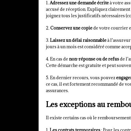
1.
Adressez une demande écrite
à votre as
accusé de réception. Expliquez clairemen
joignez tous les justificatifs nécessaires (c
2.
Conservez une copie
de votre courrier 
3.
Laissez un délai raisonnable
à l’assureur
jours à un mois est considéré comme accep
4. En cas de
non-réponse ou de refus
de l’a
Cette démarche est gratuite et peut souvent
5. En dernier recours, vous pouvez
engager
ce cas, il est fortement recommandé de vous
assurances.
Les exceptions au remb
Il existe certains cas où le remboursement
1.
Les contrats temporaires
: Pour les cont