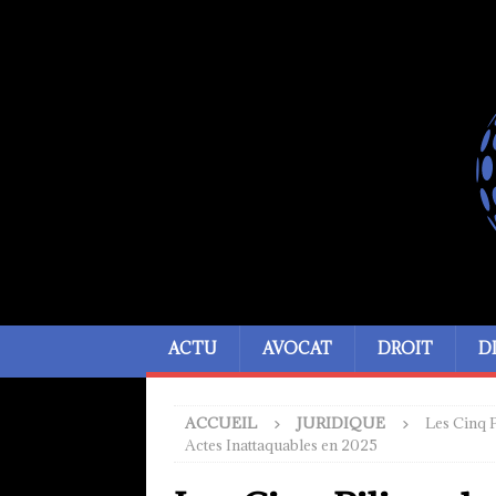
ACTU
AVOCAT
DROIT
D
ACCUEIL
JURIDIQUE
Les Cinq P
Actes Inattaquables en 2025