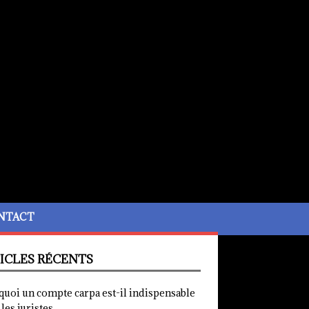
NTACT
ICLES RÉCENTS
quoi un compte carpa est-il indispensable
les juristes