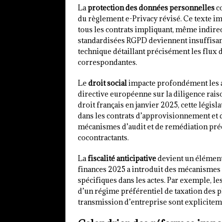
La
protection des données personnelles
co
du règlement e-Privacy révisé. Ce texte i
tous les contrats impliquant, même indire
standardisées RGPD deviennent insuffisan
technique détaillant précisément les flux
correspondantes.
Le
droit social
impacte profondément les a
directive européenne sur la diligence rai
droit français en janvier 2025, cette légis
dans les contrats d’approvisionnement et d
mécanismes d’audit et de remédiation préci
cocontractants.
La
fiscalité anticipative
devient un élément 
finances 2025 a introduit des mécanismes d
spécifiques dans les actes. Par exemple, l
d’un régime préférentiel de taxation des pl
transmission d’entreprise sont explicitem