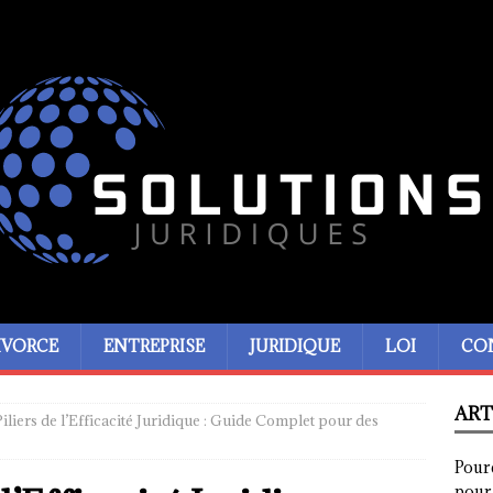
IVORCE
ENTREPRISE
JURIDIQUE
LOI
CO
ART
iliers de l’Efficacité Juridique : Guide Complet pour des
Pour
pour 