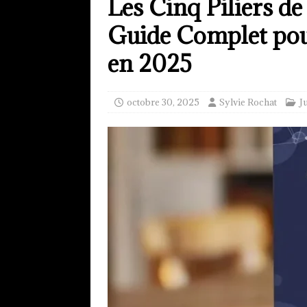
Les Cinq Piliers de 
Guide Complet pour
en 2025
octobre 30, 2025
Sylvie Rochat
J