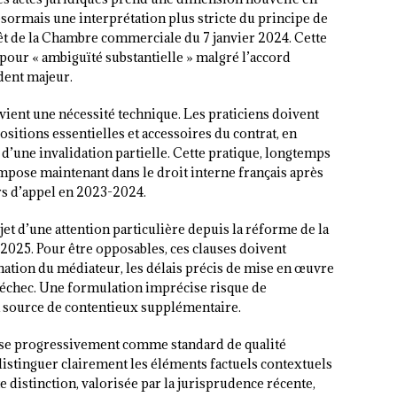
sormais une interprétation plus stricte du principe de
rrêt de la Chambre commerciale du 7 janvier 2024. Cette
pour « ambiguïté substantielle » malgré l’accord
édent majeur.
vient une nécessité technique. Les praticiens doivent
itions essentielles et accessoires du contrat, en
’une invalidation partielle. Cette pratique, longtemps
mpose maintenant dans le droit interne français après
rs d’appel en 2023-2024.
jet d’une attention particulière depuis la réforme de la
 2025. Pour être opposables, ces clauses doivent
nation du médiateur, les délais précis de mise en œuvre
’échec. Une formulation imprécise risque de
n source de contentieux supplémentaire.
e progressivement comme standard de qualité
distinguer clairement les éléments factuels contextuels
 distinction, valorisée par la jurisprudence récente,