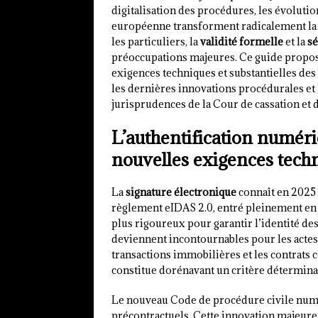
digitalisation des procédures, les évoluti
européenne transforment radicalement la 
les particuliers, la
validité formelle
et la
sé
préoccupations majeures. Ce guide propos
exigences techniques et substantielles des
les dernières innovations procédurales et l
jurisprudences de la Cour de cassation et d
L’authentification numéri
nouvelles exigences tech
La
signature électronique
connaît en 2025
règlement eIDAS 2.0, entré pleinement en
plus rigoureux pour garantir l’identité des
deviennent incontournables pour les actes
transactions immobilières et les contrats
constitue dorénavant un critère déterminant
Le nouveau Code de procédure civile num
précontractuels. Cette innovation majeure