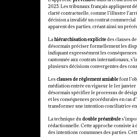
2025. Les tribunaux français appliquent dé
clarté contractuelle, comme l’illustre l’a
décision a invalidé un contrat commercial 
apparent des parties, créant ainsi un préc
La
hiérarchisation explicite
des clauses de
désormais préciser formellement les dispos
indiquant expressément les conséquences d
cantonnée aux contrats internationaux, s’i
plusieurs décisions convergentes des cou
Les
clauses de règlement amiable
font l’ob
médiation entrée en vigueur le 1er janvier
désormais spécifier le processus de désig
et les conséquences procédurales en cas d
transformer une intention conciliatrice e
La technique du
double préambule
s’impos
rédactionnelle. Cette approche consiste à 
des intentions communes des parties. Cette