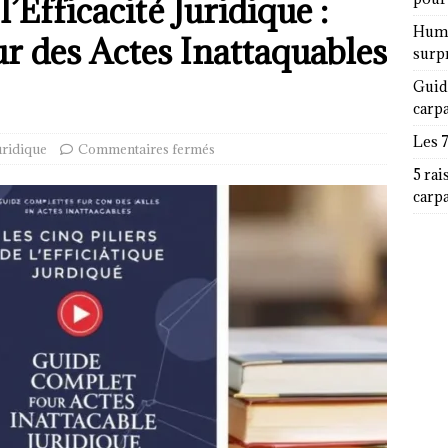
l’Efficacité Juridique :
Humor
 des Actes Inattaquables
surp
Guid
carp
Les 
uridique
Commentaires fermés
5 rai
carp