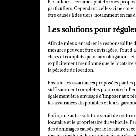
Par ailleurs, certaines plateformes propos
particuliers. Cependant, celles-ci ne couv
être causés à des tiers, notamment en cas d
Les solutions pour réguler
Afin de mieux encadrer la responsabilité de
mesures peuvent être envisagées. Tout d’ab
clairs et complets quant aux obligations et 
explicitement mentionné que le locataire 
la période de location.
Ensuite, les
assurances
proposées par les p
suffisamment complètes pour couvrir l’ens
également être envisagé d’imposer aux pla
les assurances disponibles et leurs garanti
Enfin, une autre solution serait de mettre
locataire et le propriétaire du véhicule. P
des dommages causés par le locataire si ce
mesure inciterait les propriétaires à s’ass