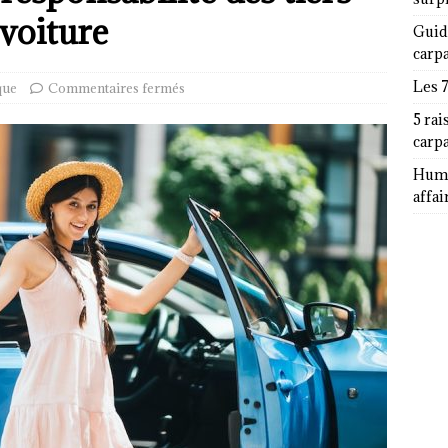
 voiture
Guid
carp
Les 
que
Commentaires fermés
5 rai
carp
Humor
affai