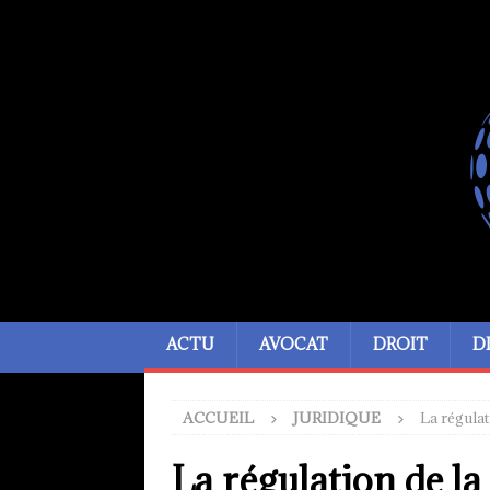
ACTU
AVOCAT
DROIT
D
ACCUEIL
JURIDIQUE
La régulat
La régulation de la