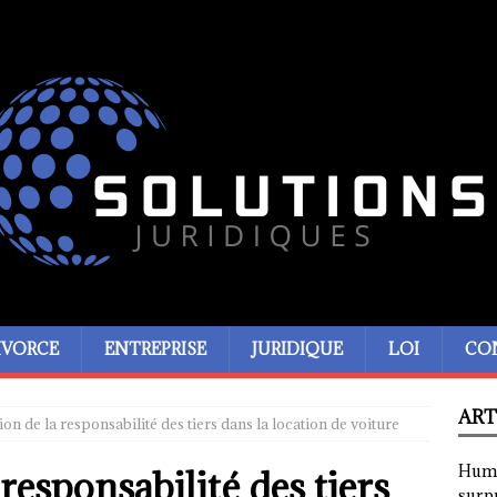
IVORCE
ENTREPRISE
JURIDIQUE
LOI
CO
ART
ion de la responsabilité des tiers dans la location de voiture
Humor
 responsabilité des tiers
surp