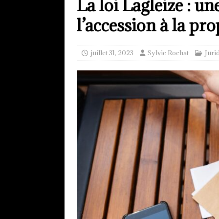
La loi Lagleize : u
l’accession à la pr
juillet 31, 2023
Sylvie Rochat
Juri