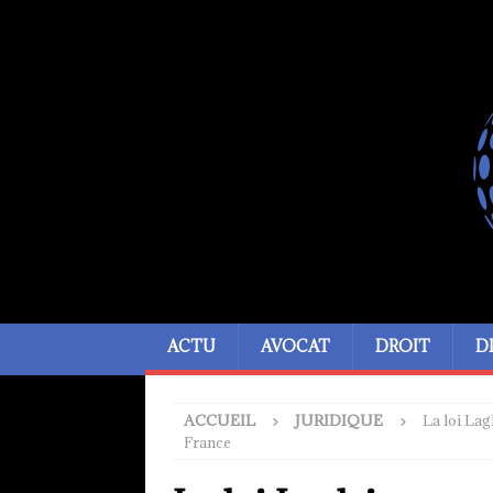
ACTU
AVOCAT
DROIT
D
ACCUEIL
JURIDIQUE
La loi Lag
France