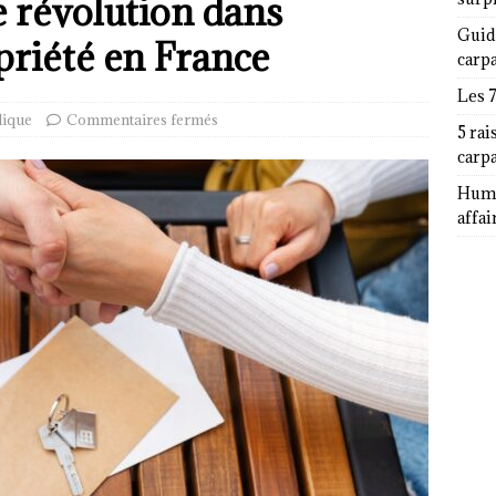
ne révolution dans
Guid
opriété en France
carp
Les 
dique
Commentaires fermés
5 rai
carp
Humor
affai