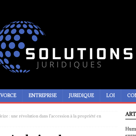
IVORCE
ENTREPRISE
JURIDIQUE
LOI
CO
ART
leize : une révolution dans l’accession à la propriété en
Humor
surp