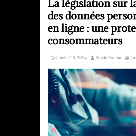
La législation sur la
des données person
en ligne : une prot
consommateurs
janvier 25, 2024
Sylvie Rochat
Ju