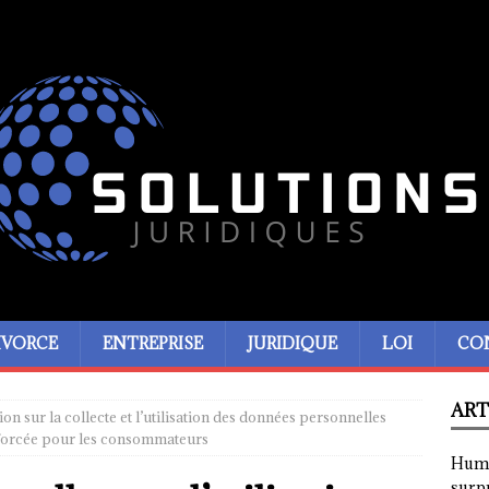
IVORCE
ENTREPRISE
JURIDIQUE
LOI
CO
ART
ion sur la collecte et l’utilisation des données personnelles
enforcée pour les consommateurs
Humor
surp