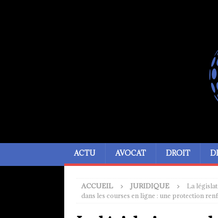
ACTU
AVOCAT
DROIT
D
ACCUEIL
JURIDIQUE
La législat
dans les courses en ligne : une protection r