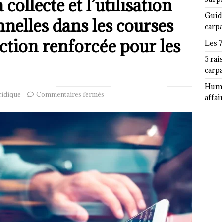
 collecte et l’utilisation
Guid
nelles dans les courses
carp
ection renforcée pour les
Les 
5 rai
carp
Humor
ridique
Commentaires fermés
affai