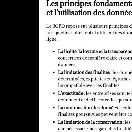
Les principes fondamenta
et l’utilisation des donné
Le RGPD repose sur plusieurs principes clé
lorsqu’elles collectent et utilisent des do
ligne :
La licéité, la loyauté et la transparen
concernées de manière claire et compr
données;
La limitation des finalités
: les donné
déterminées, explicites et légitimes,
incompatible avec ces finalités;
L’exactitude
: les entreprises sont t
détiennent et d’effacer celles qui so
La minimisation des données
: seule
finalités poursuivies peuvent être co
La limitation de la conservation
: le
que nécessaire au regard des finalités