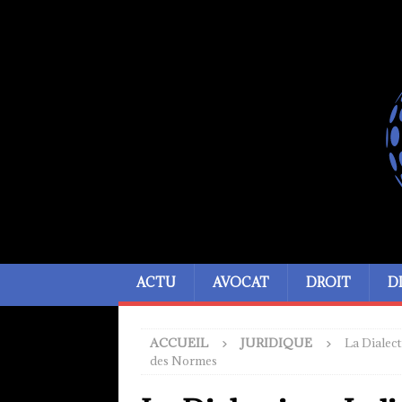
ACTU
AVOCAT
DROIT
D
ACCUEIL
JURIDIQUE
La Dialect
des Normes