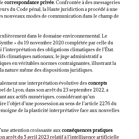
 de
correspondance privée
. Confrontée à des messageries
eurs du Code pénal, la Haute juridiction a procédé à une
ces nouveaux modes de communication dans le champ de
iculièrement dans le domaine environnemental. Le
-Synthe » du 19 novembre 2020 complétée par celle du
 l’interprétation des obligations climatiques de l’État.
ifs climatiques nationaux, le juge administratif a
es en véritables normes contraignantes, illustrant la
r la nature même des dispositions juridiques.
galement une interprétation évolutive des
concepts
ppel de Lyon, dans son arrêt du 23 septembre 2022, a
tant aux actifs numériques, considérant qu’un
re l’objet d’une possession au sens de l’article 2276 du
moigne de la plasticité interprétative face aux nouvelles
’une attention croissante aux
conséquences pratiques
 arrêt du 5 avril 2023 relatif à l’intelligence artificielle