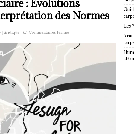
ciaire : Évolutions
Guid
terprétation des Normes
carp
Les 
Juridique
Commentaires fermés
5 rai
carp
Humor
affai