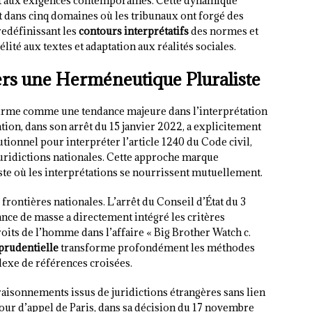
it aux exigences contemporaines. Cette dynamique
 dans cinq domaines où les tribunaux ont forgé des
redéfinissant les
contours interprétatifs
des normes et
élité aux textes et adaptation aux réalités sociales.
Vers une Herméneutique Pluraliste
irme comme une tendance majeure dans l’interprétation
ion, dans son arrêt du 15 janvier 2022, a explicitement
tionnel pour interpréter l’article 1240 du Code civil,
uridictions nationales. Cette approche marque
te où les interprétations se nourrissent mutuellement.
frontières nationales. L’arrêt du Conseil d’État du 3
nce de masse a directement intégré les critères
its de l’homme dans l’affaire « Big Brother Watch c.
sprudentielle
transforme profondément les méthodes
lexe de références croisées.
aisonnements issus de juridictions étrangères sans lien
Cour d’appel de Paris, dans sa décision du 17 novembre