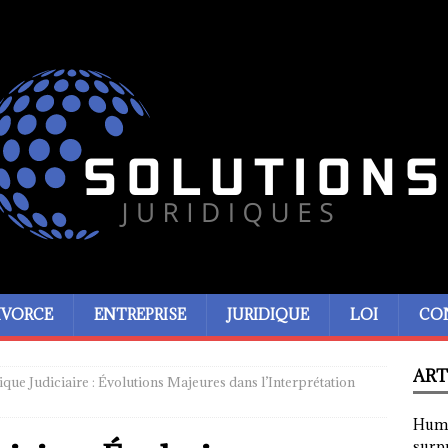
IVORCE
ENTREPRISE
JURIDIQUE
LOI
CO
ART
ique Judiciaire : Évolutions Majeures dans l’Interprétation
Humor
surp