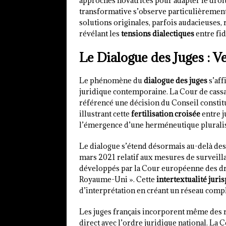
approches novatrices pour adapter le dro
transformative s’observe particulièrement
solutions originales, parfois audacieuses, 
révélant les
tensions dialectiques
entre fid
Le Dialogue des Juges : 
Le phénomène du
dialogue des juges
s’aff
juridique contemporaine. La Cour de cassat
référencé une décision du Conseil constitu
illustrant cette
fertilisation croisée
entre j
l’émergence d’une herméneutique pluralis
Le dialogue s’étend désormais au-delà des 
mars 2021 relatif aux mesures de surveilla
développés par la Cour européenne des dro
Royaume-Uni ». Cette
intertextualité juri
d’interprétation en créant un réseau comp
Les juges français incorporent même des r
direct avec l’ordre juridique national. La 