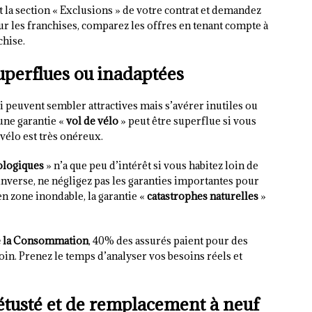
t la section « Exclusions » de votre contrat et demandez
ur les franchises, comparez les offres en tenant compte à
chise.
uperflues ou inadaptées
i peuvent sembler attractives mais s’avérer inutiles ou
 une garantie «
vol de vélo
» peut être superflue si vous
 vélo est très onéreux.
ologiques
» n’a que peu d’intérêt si vous habitez loin de
l’inverse, ne négligez pas les garanties importantes pour
en zone inondable, la garantie «
catastrophes naturelles
»
 de la Consommation
, 40% des assurés paient pour des
oin. Prenez le temps d’analyser vos besoins réels et
vétusté et de remplacement à neuf