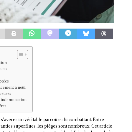
tion
ances
ptées
lacement à neuf
peuses
l’indemnisation
fres
 s’avérer un véritable parcours du combattant. Entre
ranties superflues, les pièges sont nombreux. Cet article