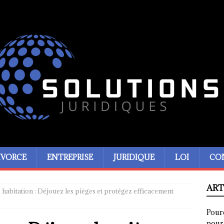
IVORCE
ENTREPRISE
JURIDIQUE
LOI
CO
ART
habitation : Déjouez les pièges et protégez efficacement
Pour
pour 