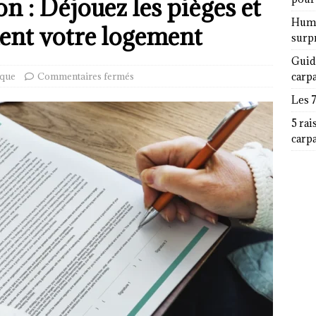
n : Déjouez les pièges et
Humor
ent votre logement
surp
Guid
ique
Commentaires fermés
carp
Les 
5 rai
carp