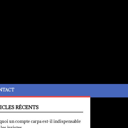
NTACT
ICLES RÉCENTS
quoi un compte carpa est-il indispensable
les juristes