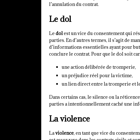
l’annulation du contrat.
Le dol
Le
dol
est un vice du consentement qui ré
parties. En d’autres termes, il s’agit de 
d’informations essentielles ayant pour but 
conclure le contrat. Pour que le dol soit cara
une action délibérée de tromperie,
un préjudice réel pour la victime,
un lien direct entre la tromperie et 
Dans certains cas, le silence ou la réticen
parties a intentionnellement caché une in
La violence
La
violence
, en tant que vice du consente
est assez rare dans les contrats civils et 