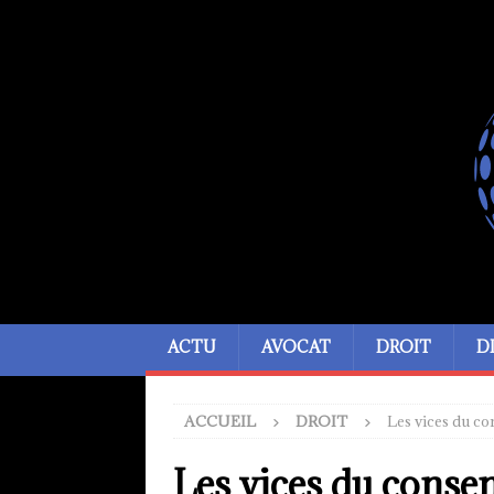
ACTU
AVOCAT
DROIT
D
ACCUEIL
DROIT
Les vices du co
Les vices du conse