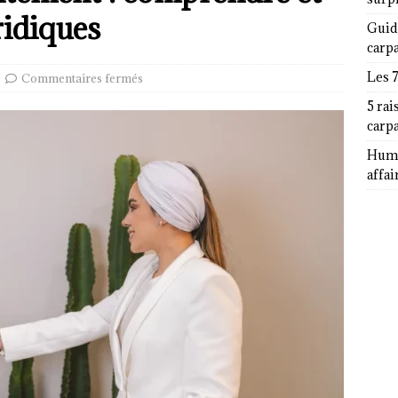
ridiques
Guid
carp
Les 
Commentaires fermés
5 rai
carp
Humor
affai