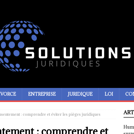
IVORCE
ENTREPRISE
JURIDIQUE
LOI
CO
ART
nsentement : comprendre et éviter les pièges juridiques
Humor
ntement : comprendre et
surp