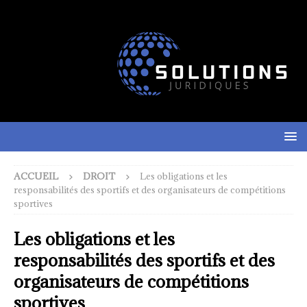
ACCUEIL
DROIT
Les obligations et les
responsabilités des sportifs et des organisateurs de compétitions
sportives
Les obligations et les
responsabilités des sportifs et des
organisateurs de compétitions
sportives