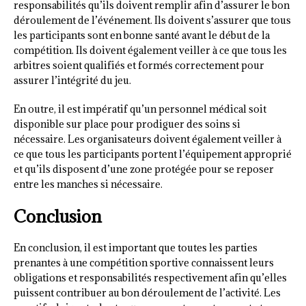
responsabilités qu’ils doivent remplir afin d’assurer le bon
déroulement de l’événement. Ils doivent s’assurer que tous
les participants sont en bonne santé avant le début de la
compétition. Ils doivent également veiller à ce que tous les
arbitres soient qualifiés et formés correctement pour
assurer l’intégrité du jeu.
En outre, il est impératif qu’un personnel médical soit
disponible sur place pour prodiguer des soins si
nécessaire. Les organisateurs doivent également veiller à
ce que tous les participants portent l’équipement approprié
et qu’ils disposent d’une zone protégée pour se reposer
entre les manches si nécessaire.
Conclusion
En conclusion, il est important que toutes les parties
prenantes à une compétition sportive connaissent leurs
obligations et responsabilités respectivement afin qu’elles
puissent contribuer au bon déroulement de l’activité. Les