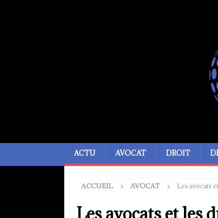
ACTU
AVOCAT
DROIT
D
ACCUEIL
AVOCAT
Les avocats e
Les avocats et les 