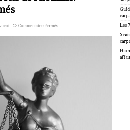
imés
Guid
carp
Les 
vocat
Commentaires fermés
5 rai
carp
Humor
affai