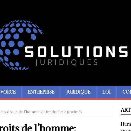
IVORCE
ENTREPRISE
JURIDIQUE
LOI
CO
ART
t les droits de l’homme: défendre les opprimés
Humor
droits de l’homme:
surp