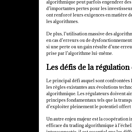
algorithmique peut parfois engendrer des 
d’importantes pertes pour les investisseurs
ont renforcé leurs exigences en matière de
les algorithmes.
De plus, l’utilisation massive des algorith
en cas d’erreurs ou de dysfonctionnements. E
si une perte ou un gain résulte d’une err
prise par l’algorithme lui-même.
Les défis de la régulatio
Le principal défi auquel sont confrontées 
les règles existantes aux évolutions tech
algorithmique. Les régulateurs doivent ains
principes fondamentaux tels que la transpar
d’exploiter pleinement le potentiel offert 
Un autre enjeu majeur est la coopération 
efficace du trading algorithmique à l’échel
interconnectés, il est essentiel que les di