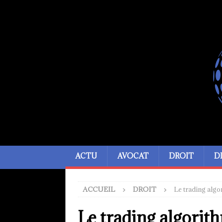
ACTU
AVOCAT
DROIT
D
ACCUEIL
DROIT
Le trading algor
Le trading algorith