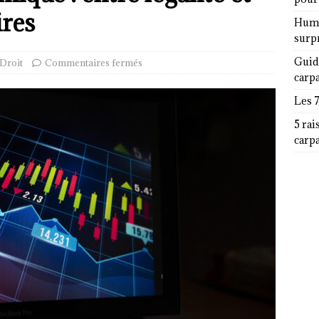
ires
Humor
surp
Guid
Droit
Commentaires fermés
carp
Les 
5 rai
carp