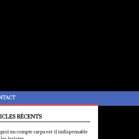
NTACT
ICLES RÉCENTS
quoi un compte carpa est-il indispensable
les juristes