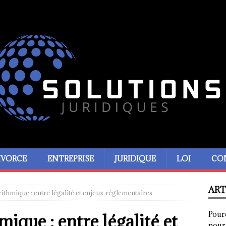
IVORCE
ENTREPRISE
JURIDIQUE
LOI
CO
ART
ithmique : entre légalité et enjeux réglementaires
Pour
mique : entre légalité et
pour 