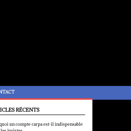
NTACT
ICLES RÉCENTS
quoi un compte carpa est-il indispensable
les juristes