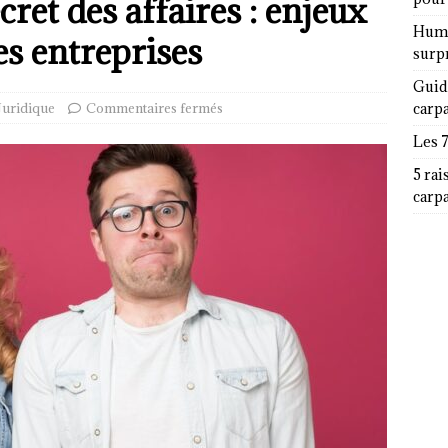
cret des affaires : enjeux
Humor
es entreprises
surp
Guid
Juridique
Commentaires fermés
carp
Les 
5 rai
carp