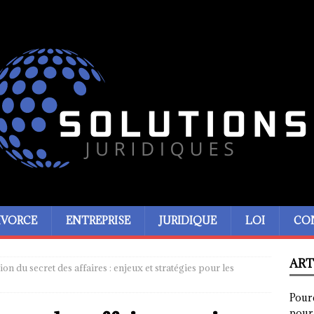
IVORCE
ENTREPRISE
JURIDIQUE
LOI
CO
ART
ion du secret des affaires : enjeux et stratégies pour les
Pour
pour 