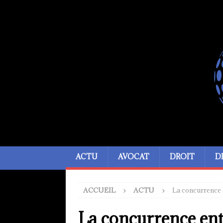
ACTU
AVOCAT
DROIT
D
ACCUEIL
ACTU
La concurrence e
La concurrence entr