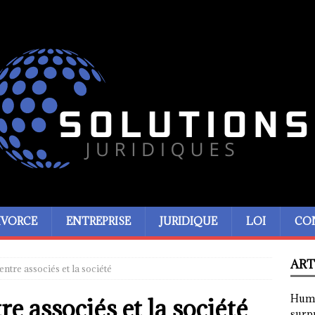
IVORCE
ENTREPRISE
JURIDIQUE
LOI
CO
ART
ntre associés et la société
Humor
e associés et la société
surp