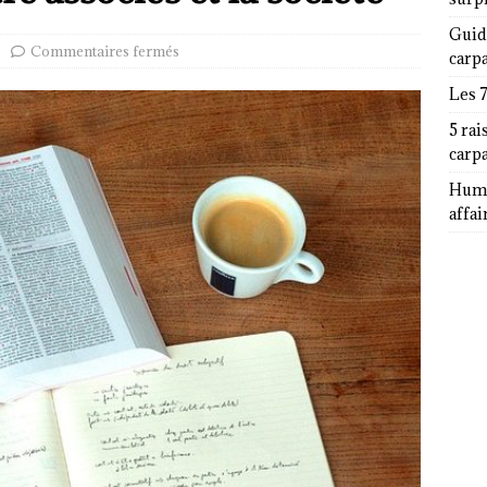
Guid
Commentaires fermés
carp
Les 
5 rai
carp
Humor
affai