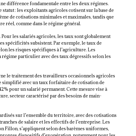
une différence fondamentale entre les deux régimes.
 statut : les exploitants agricoles cotisent sur la base de
tème de cotisations minimales et maximales, tandis que
laire réel, comme dans le régime général.
 Pour les salariés agricoles, les taux sont globalement
s spécificités subsistent. Par exemple, le taux de
elon les risques spécifiques à l’agriculture. Les
n régime particulier avec des taux dégressifs selon les
ne le traitement des travailleurs occasionnels agricoles
simplifié avec un taux forfaitaire de cotisation de
42% pour un salarié permanent. Cette mesure vise à
lture, secteur caractérisé par des besoins de main-
rdisés sur l’ensemble du territoire, avec des cotisations
anches de salaire et les effectifs de l’entreprise. Les
n Fillon, s’appliquent selon des barèmes uniformes,
 propres dispositifs d’exonération, notamment pour les