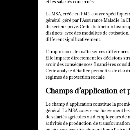
et les salariés concernés.
La MSA, créée en 1945, couvre spécifiqueme
général, géré par l’Assurance Maladie, la C
du secteur privé. Cette distinction histor
distincts, avec des modalités de cotisation
diffèrent significativement.
L’importance de maîtriser ces différences 
Elle impacte directement les décisions stra
avoir des conséquences financières considér
Cette analyse détaillée permettra de clarif
régimes de protection sociale.
Champs d’application et 
Le champ d’application constitue la premi
général. La MSA couvre exclusivement les ac
de salariés agricoles ou d’employeurs de 
activités de production, de transformation
qu’aux services directement liés à l’agricul