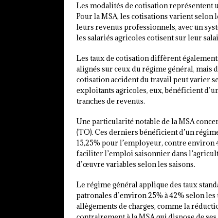
Les modalités de cotisation représentent 
Pour la MSA, les cotisations varient selon le
leurs revenus professionnels, avec un sys
les salariés agricoles cotisent sur leur sa
Les taux de cotisation diffèrent également.
alignés sur ceux du régime général, mais de
cotisation accident du travail peut varier s
exploitants agricoles, eux, bénéficient d’u
tranches de revenus.
Une particularité notable de la MSA concer
(TO). Ces derniers bénéficient d’un régime 
15,25% pour l’employeur, contre environ 
faciliter l’emploi saisonnier dans l’agricu
d’œuvre variables selon les saisons.
Le régime général applique des taux standa
patronales d’environ 25% à 42% selon les tr
allègements de charges, comme la réductio
contrairement à la MSA qui dispose de ses