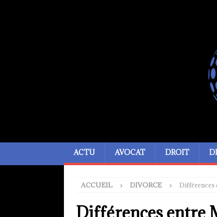
ACTU
AVOCAT
DROIT
D
ACCUEIL
DIVORCE
Différences 
Différences entre