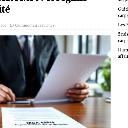
ité
Guid
carp
Les 
orce
Commentaires fermés
5 rai
carp
Humor
affai