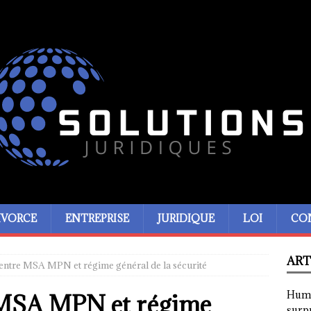
IVORCE
ENTREPRISE
JURIDIQUE
LOI
CO
ART
entre MSA MPN et régime général de la sécurité
Humor
 MSA MPN et régime
surp