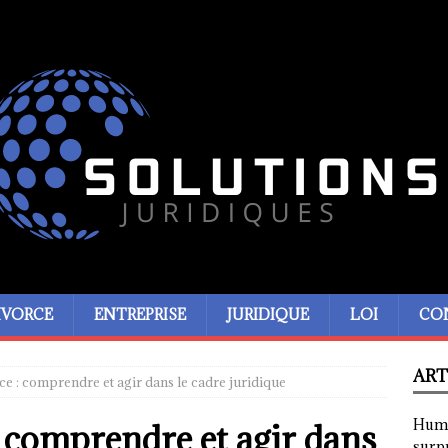
IVORCE
ENTREPRISE
JURIDIQUE
LOI
CO
ART
ice : comprendre et agir dans le cadre juridique
Humor
 : comprendre et agir dans
surp