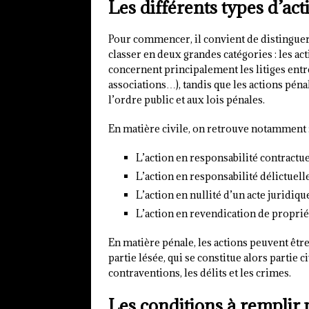
Les différents types d’act
Pour commencer, il convient de distinguer
classer en deux grandes catégories : les acti
concernent principalement les litiges entr
associations…), tandis que les actions pén
l’ordre public et aux lois pénales.
En matière civile, on retrouve notamment 
L’action en responsabilité contractue
L’action en responsabilité délictuell
L’action en nullité d’un acte juridiqu
L’action en revendication de proprié
En matière pénale, les actions peuvent être
partie lésée, qui se constitue alors partie c
contraventions, les délits et les crimes.
Les conditions à remplir 