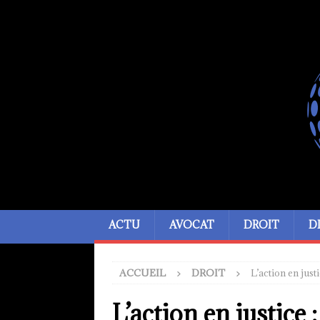
ACTU
AVOCAT
DROIT
D
ACCUEIL
DROIT
L’action en just
L’action en justice