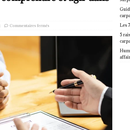
Guid
carp
Les 
t
Commentaires fermés
5 rai
carp
Humor
affai