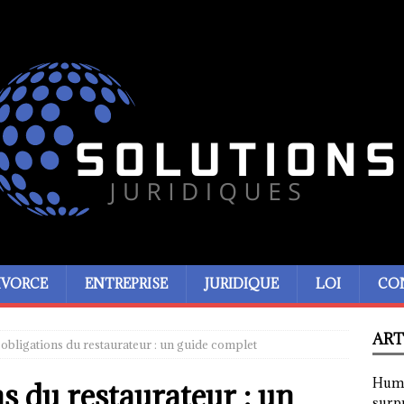
IVORCE
ENTREPRISE
JURIDIQUE
LOI
CO
ART
 obligations du restaurateur : un guide complet
Humor
ns du restaurateur : un
surp