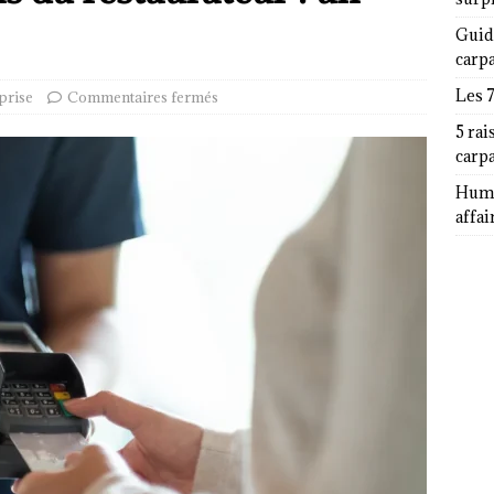
Guid
carp
Les 
prise
Commentaires fermés
5 rai
carp
Humor
affai